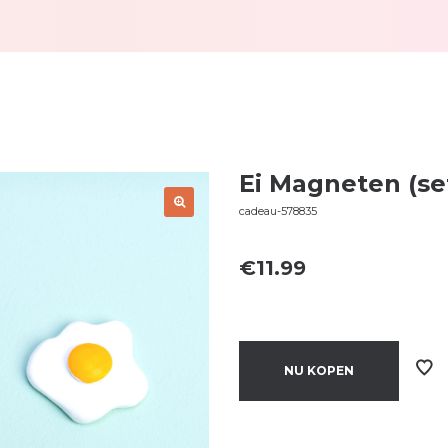
Ei Magneten (se
cadeau-578835
€
11.99
NU KOPEN