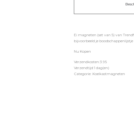
Besc
Ei magneten (set van 5) van Trend
bijvoorbeeld je boodschappenlijstje
Nu Kopen
Verzendkosten:3.95
Verzendtijd:1 dag(en)
Categorie: Koelkastmagneten