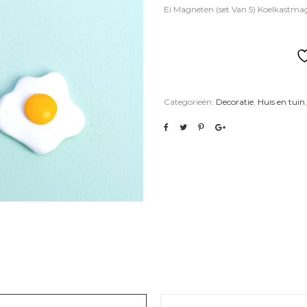
Ei Magneten (set Van 5) Koelkastma
Categorieën:
Decoratie
,
Huis en tuin