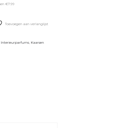
sen €7.99
Toevoegen aan verlanglijst
,
Interieurparfums
,
Kaarsen