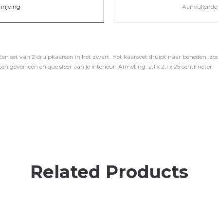
hrijving
Aanvullende 
 Een set van 2 druipkaarsen in het zwart. Het kaarsvet druipt naar beneden, z
n geven een chique sfeer aan je interieur. Afmeting: 2,1 x 2,1 x 25 centimeter.
Related Products