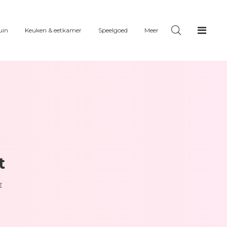
uin
Keuken & eetkamer
Speelgoed
Meer
t
T