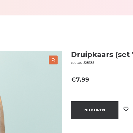
Druipkaars (set 
cadeau-528385
€
7.99
NU KOPEN