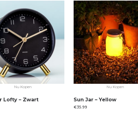
Nu Kopen
Nu Kopen
 Lofty – Zwart
Sun Jar – Yellow
€
35.99