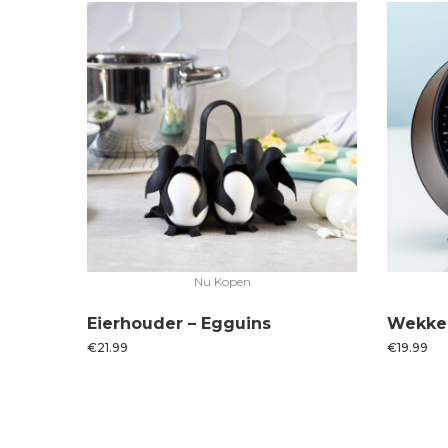
Nu Kopen
Eierhouder – Egguins
Wekker
€
21.99
€
19.99