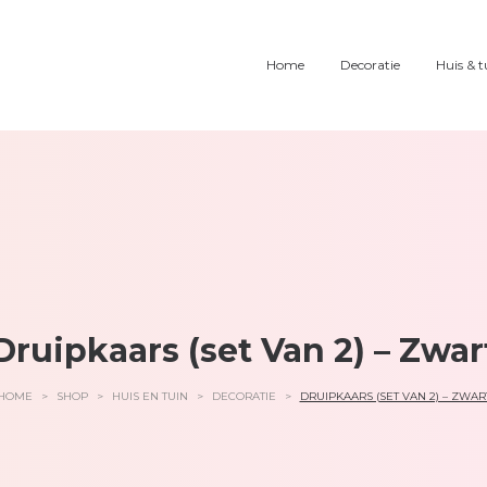
Home
Decoratie
Huis & t
Druipkaars (set Van 2) – Zwar
HOME
>
SHOP
>
HUIS EN TUIN
>
DECORATIE
>
DRUIPKAARS (SET VAN 2) – ZWAR