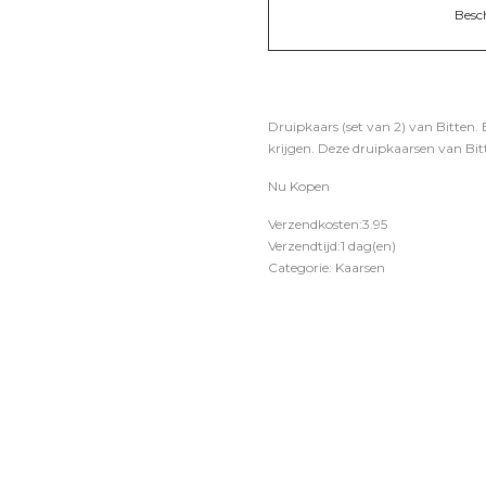
Besc
Druipkaars (set van 2) van Bitten.
krijgen. Deze druipkaarsen van Bitte
Nu Kopen
Verzendkosten:3.95
Verzendtijd:1 dag(en)
Categorie: Kaarsen