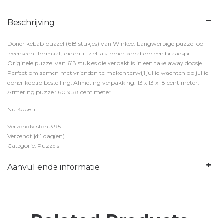
Beschrijving
Döner kebab puzzel (618 stukjes) van Winkee. Langwerpige puzzel op
levensecht formaat, die eruit ziet als döner kebab op een braadspit.
Originele puzzel van 618 stukjes die verpakt is in een take away doosje.
Perfect om samen met vrienden te maken terwijl jullie wachten op jullie
döner kebab bestelling. Afmeting verpakking: 13 x 13 x 18 centimeter.
Afmeting puzzel: 60 x 38 centimeter.
Nu Kopen
Verzendkosten:3.95
Verzendtijd:1 dag(en)
Categorie: Puzzels
Aanvullende informatie