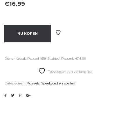
€
16.99
NU KOPEN
Döner Kebab Puzzel (618 Stukjes) Puzzels €16.99
Toevoegen aan verlanglijst
Categorieën:
Puzzels
,
Speelgoed en spellen