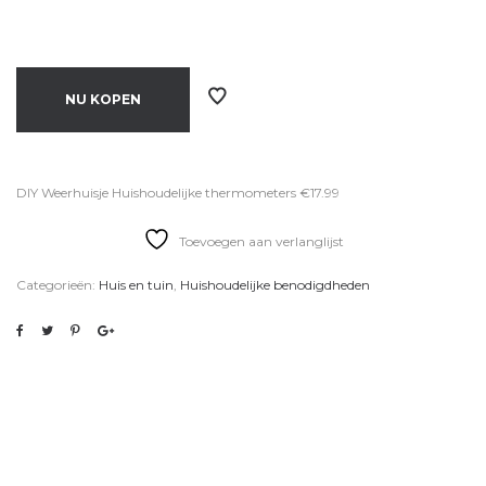
NU KOPEN
DIY Weerhuisje Huishoudelijke thermometers €17.99
Toevoegen aan verlanglijst
Categorieën:
Huis en tuin
,
Huishoudelijke benodigdheden