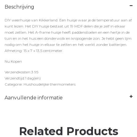
Beschrijving
DIY weerhuisje van Kikkerland. Een huisje waar je de temperatuur aan af
kunt lezen. Het DIY huisje bestaat uit 19 MDF delen die je zelf in elkaar
moet zetten. Het A-frame huisje heeft paddenstoelen en een hertje in de
tuin en in het huis een donderwolk en knipogende zon. Je hebt geen lijm
nodig om het huisje in elkaar te zetten en het werkt zonder batterijen.
Afmeting: 15 x 7 x 13,5 centimeter.
Nu Kopen
Verzendkosten:3.95
Verzendtijd:1 dag(en)
Categorie: Huishoudelijke thermometers
Aanvullende informatie
Related Products