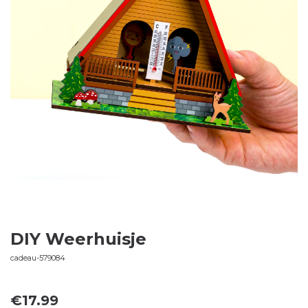
DIY Weerhuisje
cadeau-579084
€
17.99