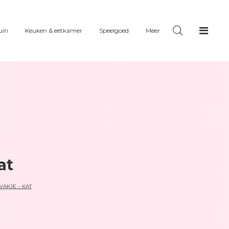
uin
Keuken & eetkamer
Speelgoed
Meer
at
AKJE – KAT