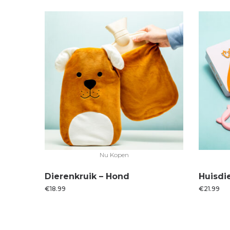
Nu Kopen
Dierenkruik – Hond
Huisdi
€
18.99
€
21.99