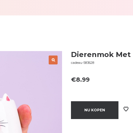
Dierenmok Met 
cadeau-583628
€
8.99
NU KOPEN