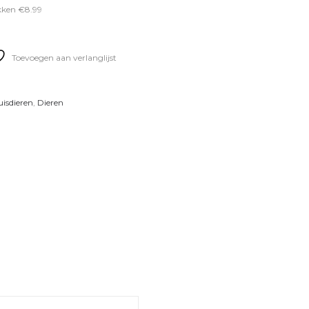
kken €8.99
Toevoegen aan verlanglijst
isdieren
,
Dieren