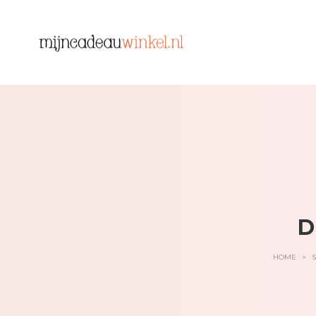
D
HOME
>