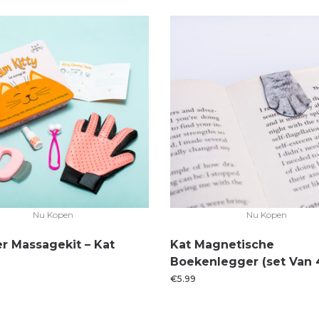
Nu Kopen
Nu Kopen
er Massagekit – Kat
Kat Magnetische
Boekenlegger (set Van 
€
5.99