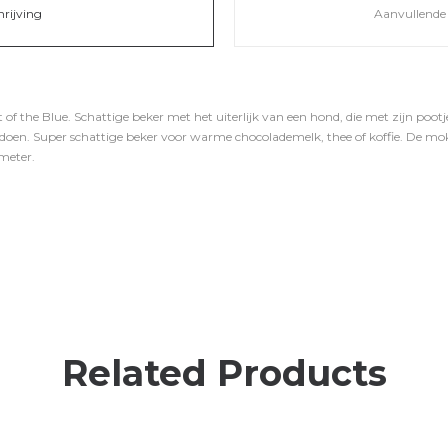
hrijving
Aanvullende 
 the Blue. Schattige beker met het uiterlijk van een hond, die met zijn pootj
t doen. Super schattige beker voor warme chocolademelk, thee of koffie. De m
imeter.
Related Products