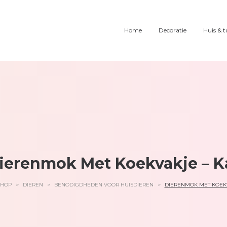
Home
Decoratie
Huis & t
ierenmok Met Koekvakje – K
SHOP
>
DIEREN
>
BENODIGDHEDEN VOOR HUISDIEREN
>
DIERENMOK MET KOEKV