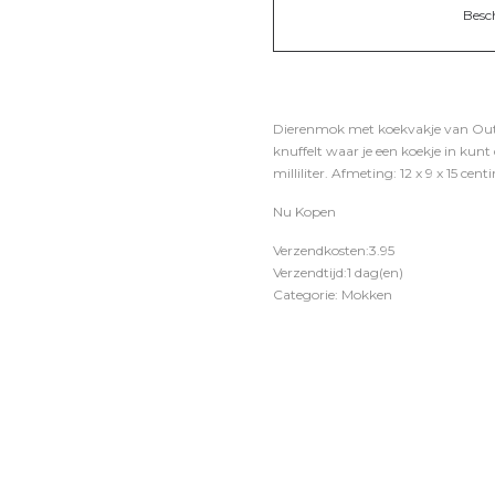
Besc
Dierenmok met koekvakje van Out of
knuffelt waar je een koekje in kun
milliliter. Afmeting: 12 x 9 x 15 cent
Nu Kopen
Verzendkosten:3.95
Verzendtijd:1 dag(en)
Categorie: Mokken