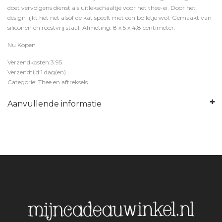
doet vervolgens dienst als uitlekschaaltje voor het thee-ei. Door het
design lijkt het net alsof de kat speelt met een bolletje wol. Gemaakt van
siliconen en roestvrij staal. Afmeting: 8 x 5 x 4,8 centimeter.
Nu Kopen
Verzendkosten:3.95
Verzendtijd:1 dag(en)
Categorie: Thee en aftreksels
Aanvullende informatie