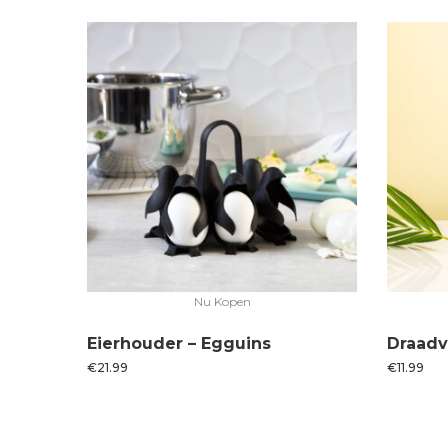
Nu Kopen
Eierhouder – Egguins
Draadv
€
21.99
€
11.99