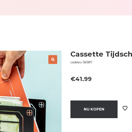
Cassette Tijdsc
cadeau-565811
€
41.99
NU KOPEN