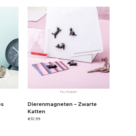
Nu Kopen
es
Dierenmagneten – Zwarte
Katten
€
10.99