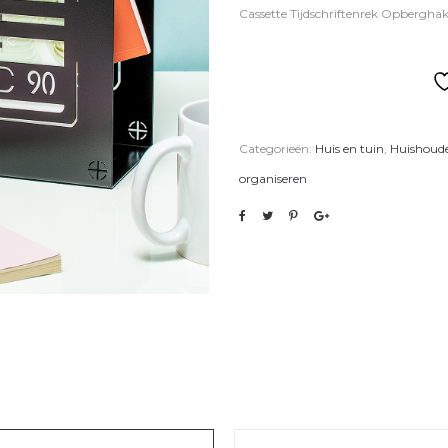
Cassette Tijdschriftenrek Opbergha
Categorieën:
Huis en tuin
,
Huishoude
organiseren