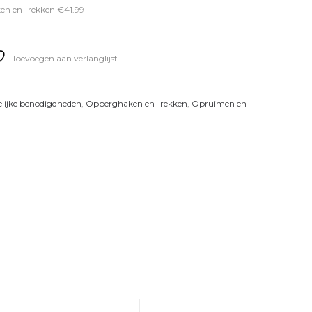
ken en -rekken €41.99
Toevoegen aan verlanglijst
lijke benodigdheden
,
Opberghaken en -rekken
,
Opruimen en