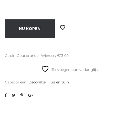
NU KOPEN
Cabin Geurbrander Wierook €13.99
Toevoegen aan verlanglijst
Categorieën:
Decoratie
,
Huis en tuin