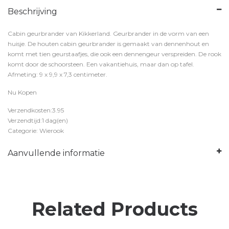
Beschrijving
Cabin geurbrander van Kikkerland. Geurbrander in de vorm van een
huisje. De houten cabin geurbrander is gemaakt van dennenhout en
komt met tien geurstaafjes, die ook een dennengeur verspreiden. De rook
komt door de schoorsteen. Een vakantiehuis, maar dan op tafel.
Afmeting: 9 x 9,9 x 7,3 centimeter.
Nu Kopen
Verzendkosten:3.95
Verzendtijd:1 dag(en)
Categorie: Wierook
Aanvullende informatie
Related Products