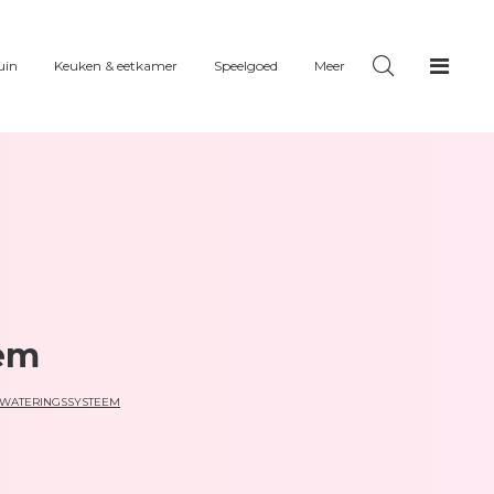
uin
Keuken & eetkamer
Speelgoed
Meer
eem
WATERINGSSYSTEEM