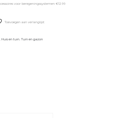
essoires voor beregeningssystemen €12.99
Toevoegen aan verlanglijst
,
Huis en tuin
,
Tuin en gazon