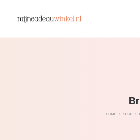
Br
HOME
>
SHOP
>