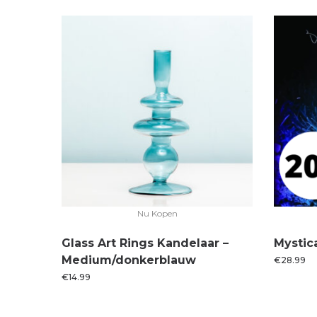
Nu Kopen
Glass Art Rings Kandelaar –
Mystica
Medium/donkerblauw
€
28.99
€
14.99