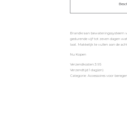
Besc
Brandkraan bewateringssysteem van 
gedurende vijf tot zeven dagen wa
laat. Makkelijk te vullen aan de ach
Nu Kopen
Verzendkosten:3.95
Verzendtijd:1 dag(en)
Categorie: Accessoires voor bereg