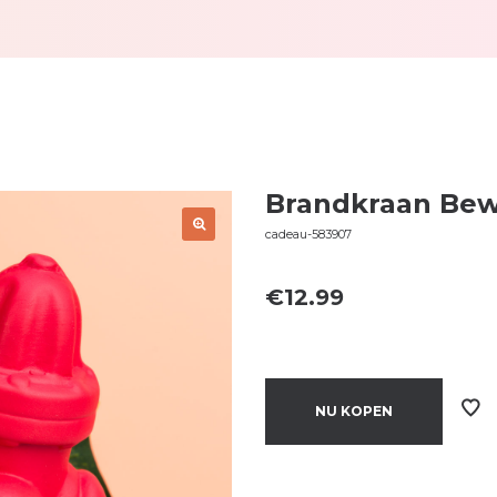
Brandkraan Bew
cadeau-583907
€
12.99
NU KOPEN