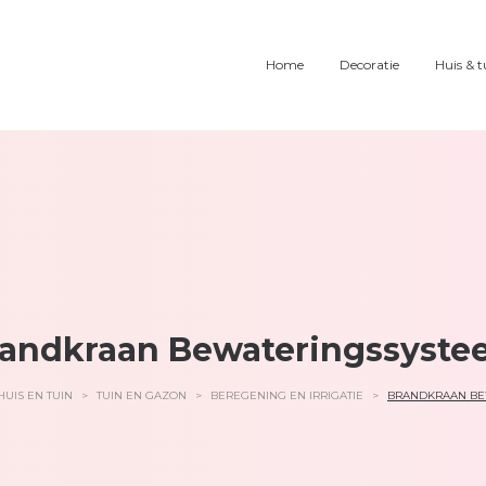
Home
Decoratie
Huis & t
andkraan Bewateringssyst
HUIS EN TUIN
>
TUIN EN GAZON
>
BEREGENING EN IRRIGATIE
>
BRANDKRAAN BE