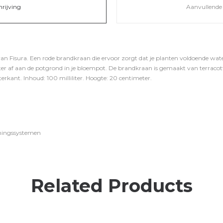
hrijving
Aanvullende 
Fisura. Een rode brandkraan die ervoor zorgt dat je planten voldoende water 
ter af aan de potgrond in je bloempot. De brandkraan is gemaakt van terraco
terkant. Inhoud: 100 milliliter. Hoogte: 20 centimeter.
eningssystemen
Related Products