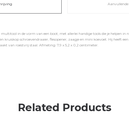
hrijving
Aanvullende 
multitool in de vorm van een boot, met allerlei handige tools die je helpen in
en kruiskop schroevendraaier, flesopener, zaagje en mini koevoet. Hij heeft een 
akt van roestvrij staal. Afmeting: 7,9 x 5,2 x 0,2 centimeter.
Related Products