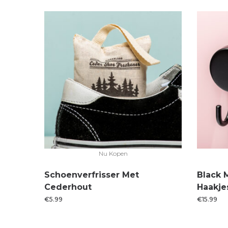
Nu Kopen
Schoenverfrisser Met
Black 
Cederhout
Haakjes
€
5.99
€
15.99