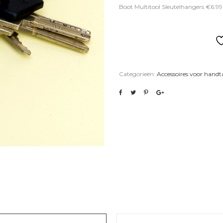
Boot Multitool Sleutelhangers €6.99
Categorieën:
Accessoires voor handta