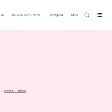
uin
Keuken & eetkamer
Speelgoed
Meer
>
BOOT MULTITOOL