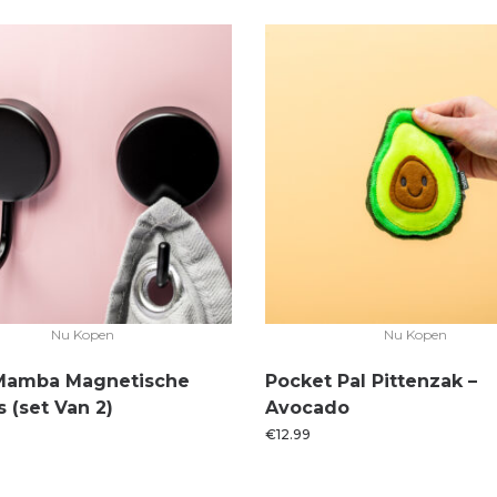
Nu Kopen
Nu Kopen
Mamba Magnetische
Pocket Pal Pittenzak –
 (set Van 2)
Avocado
€
12.99