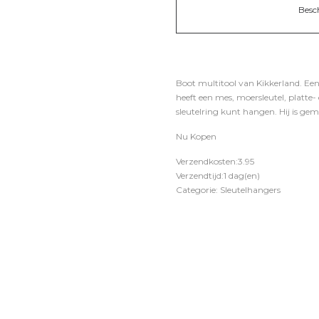
Besc
Boot multitool van Kikkerland. Een 
heeft een mes, moersleutel, platte- 
sleutelring kunt hangen. Hij is gema
Nu Kopen
Verzendkosten:3.95
Verzendtijd:1 dag(en)
Categorie: Sleutelhangers