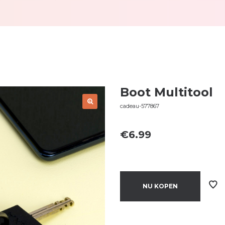
Boot Multitool
cadeau-577867
€
6.99
NU KOPEN