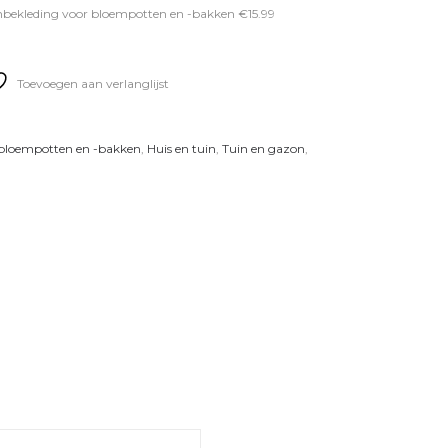
bekleding voor bloempotten en -bakken €15.99
Toevoegen aan verlanglijst
 bloempotten en -bakken
,
Huis en tuin
,
Tuin en gazon
,