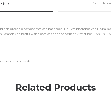
hrijving
Aanvullende 
ginele groene bloempot met een paar ogen. De Eyes bloempot van Fisura is er 
 keramiek en heeft zwarte pootjes aan de onderkant. Afmeting: 12,5 x 11 x 12,5
bloempotten en -bakken
Related Products