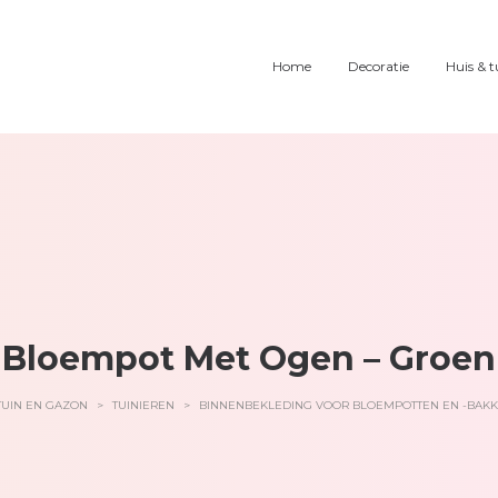
Home
Decoratie
Huis & t
Bloempot Met Ogen – Groen
TUIN EN GAZON
>
TUINIEREN
>
BINNENBEKLEDING VOOR BLOEMPOTTEN EN -BAK