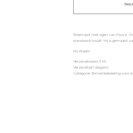
Besc
Bloempot met ogen van Fisura. Ori
standaard houdt. Hij is gemaakt van
Nu Kopen
Verzendkosten:3.95
Verzendtijd:1 dag(en)
Categorie: Binnenbekleding voor 