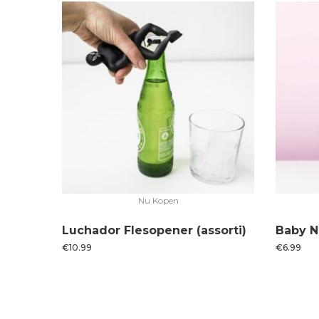
Nu Kopen
Luchador Flesopener (assorti)
Baby N
€
10.99
€
6.99