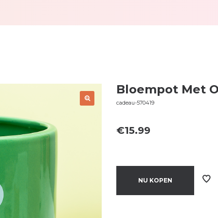
Bloempot Met O
cadeau-570419
€
15.99
NU KOPEN