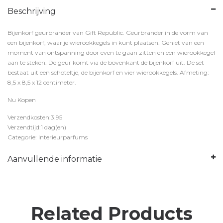
Beschrijving
Bijenkorf geurbrander van Gift Republic. Geurbrander in de vorm van
een bijenkorf, waar je wierookkegels in kunt plaatsen. Geniet van een
moment van ontspanning door even te gaan zitten en een wierookkegel
aan te steken. De geur komt via de bovenkant de bijenkorf uit. De set
bestaat uit een schoteltje, de bijenkorf en vier wierookkegels. Afmeting:
8,5 x 8,5 x 12 centimeter.
Nu Kopen
Verzendkosten:3.95
Verzendtijd:1 dag(en)
Categorie: Interieurparfums
Aanvullende informatie
Related Products