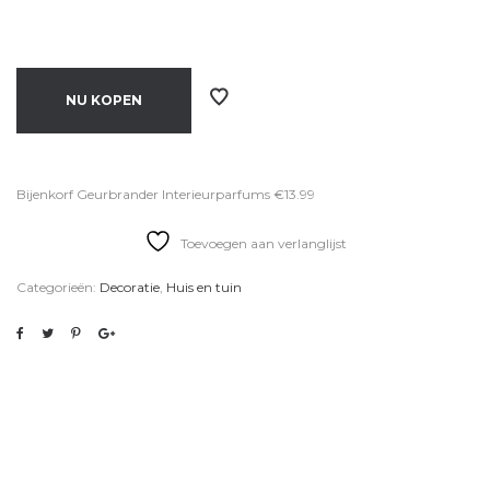
NU KOPEN
Bijenkorf Geurbrander Interieurparfums €13.99
Toevoegen aan verlanglijst
Categorieën:
Decoratie
,
Huis en tuin