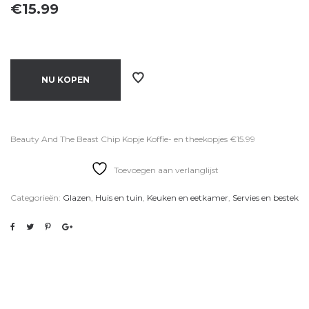
€
15.99
NU KOPEN
Beauty And The Beast Chip Kopje Koffie- en theekopjes €15.99
Toevoegen aan verlanglijst
Categorieën:
Glazen
,
Huis en tuin
,
Keuken en eetkamer
,
Servies en bestek