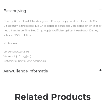
Beschrijving
Beauty & the Beast Chip kopje van Disney. Kopje wat eruit ziet als Chip
uit Beauty & the Beast. De Chip beker is gemaakt van porselein en ziet er
net uit als in de film. Het Chip kopje is officieel gelicentieerd door Disney.
Inhoud: 250 milliliter.
Nu Kopen
Verzendkosten:3.95
Verzendtijd:1 dag(en)
Categorie: Koffie- en theekopjes
Aanvullende informatie
Related Products