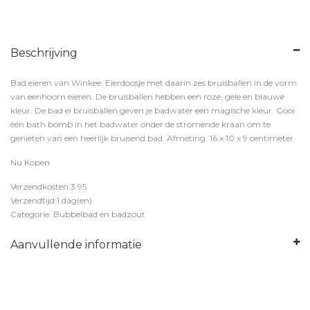
Beschrijving
Bad eieren van Winkee. Eierdoosje met daarin zes bruisballen in de vorm
van eenhoorn eieren. De bruisballen hebben een roze, gele en blauwe
kleur. De bad ei bruisballen geven je badwater een magische kleur. Gooi
één bath bomb in het badwater onder de stromende kraan om te
genieten van een heerlijk bruisend bad. Afmeting: 16 x 10 x 9 centimeter.
Nu Kopen
Verzendkosten:3.95
Verzendtijd:1 dag(en)
Categorie: Bubbelbad en badzout
Aanvullende informatie