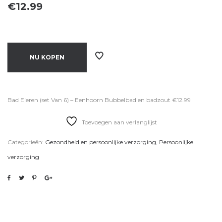
€
12.99
NU KOPEN
Bad Eieren (set Van 6) – Eenhoorn Bubbelbad en badzout €12.99
Toevoegen aan verlanglijst
Categorieën:
Gezondheid en persoonlijke verzorging
,
Persoonlijke
verzorging