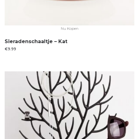
Nu Kopen
Sieradenschaaltje – Kat
€
9.99