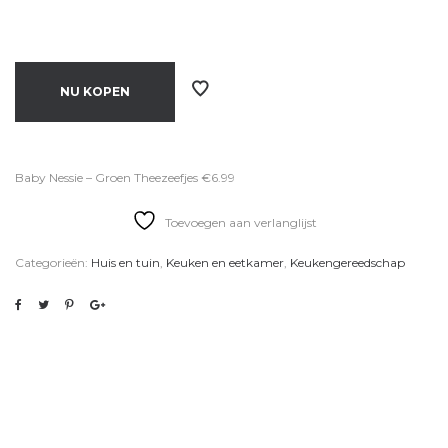
NU KOPEN
Baby Nessie – Groen Theezeefjes €6.99
Toevoegen aan verlanglijst
Categorieën:
Huis en tuin
,
Keuken en eetkamer
,
Keukengereedschap