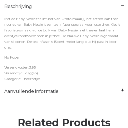
Beschrijving
Met de Baby Nessie tea infuser van Ototo maak jij het zetten van thee
nog leuker. Baby Nessie is een tea infuser speciaal voor losse thee. Kies je
favoriete smaak, vul de buik van Baby Nessie met thee en laat hem
eventjes rondzwemmen in je thee. De blauwe Baby Nessie is gemaakt
van siliconen. De tea infuser is 15 centimeter lang, dus hij past in ieder
glas.
Nu Kopen
Verzendkosten:3.95
Verzendtijd:1 dag(en)
Categorie: Theezeefjes
Aanvullende informatie
Related Products