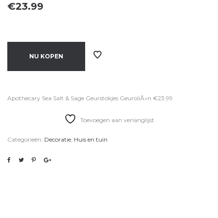
€
23.99
NU KOPEN
Apothecary Sea Salt & Sage Geurstokjes GeuroliÃ«n €23.99
Toevoegen aan verlanglijst
Categorieën:
Decoratie
,
Huis en tuin