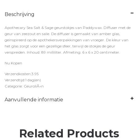
Beschrijving
Apothecary Sea Salt & Sage geurstokjes van Paddywax. Diffuser met de
geur van zeezout en salie. De diffuser is gemaakt van amber glas,
geïnspireerd op de apothekersverpakkingen van vroeger. De kleur van
het glas zorgt voor een gezellige sfeer, terwijl de stokjes de geur
verspreiden. Inhoud: 89 milliliter. Afmeting: 6 x 6 x 20 centimeter.
Nu Kopen
Verzendkosten:3.95
Verzendtijd:1 dag(en)
Categorie: GeuroliÃ«n
Aanvullende informatie
Related Products