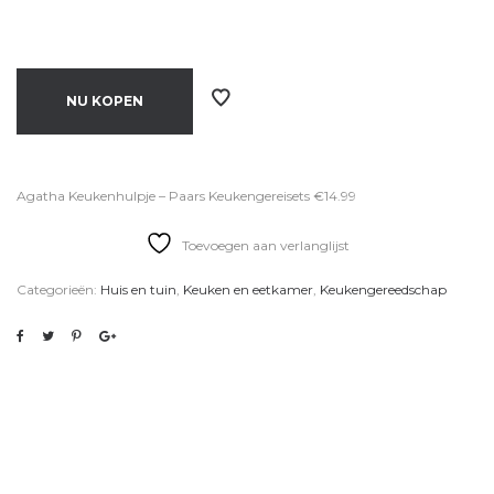
NU KOPEN
Agatha Keukenhulpje – Paars Keukengereisets €14.99
Toevoegen aan verlanglijst
Categorieën:
Huis en tuin
,
Keuken en eetkamer
,
Keukengereedschap