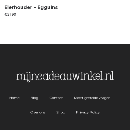
Eierhouder – Egguins
€
21.99
Home
Blog
Contact
Meest gestelde vragen
Over ons
Shop
Privacy Policy