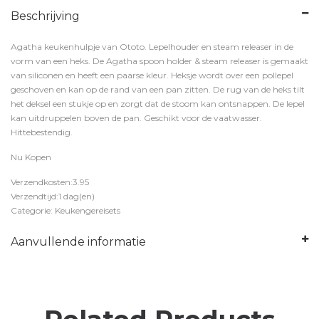
Beschrijving
Agatha keukenhulpje van Ototo. Lepelhouder en steam releaser in de
vorm van een heks. De Agatha spoon holder & steam releaser is gemaakt
van siliconen en heeft een paarse kleur. Heksje wordt over een pollepel
geschoven en kan op de rand van een pan zitten. De rug van de heks tilt
het deksel een stukje op en zorgt dat de stoom kan ontsnappen. De lepel
kan uitdruppelen boven de pan. Geschikt voor de vaatwasser.
Hittebestendig.
Nu Kopen
Verzendkosten:3.95
Verzendtijd:1 dag(en)
Categorie: Keukengereisets
Aanvullende informatie