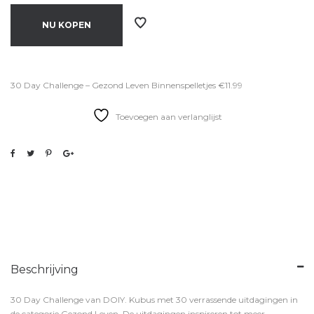
NU KOPEN
30 Day Challenge – Gezond Leven Binnenspelletjes €11.99
Toevoegen aan verlanglijst
Beschrijving
30 Day Challenge van DOIY. Kubus met 30 verrassende uitdagingen in
de categorie Gezond Leven. De uitdagingen inspireren tot meer