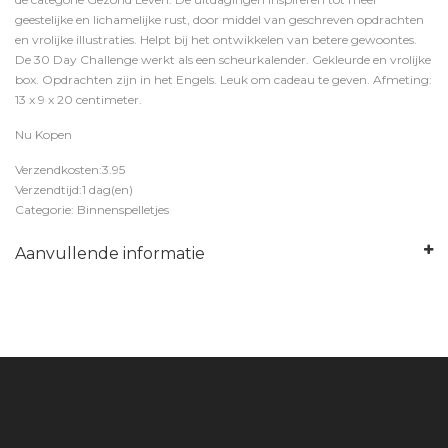
geestelijke en lichamelijke rust, door middel van geschreven opdrachten
en vrolijke illustraties. Helpt bij het ontwikkelen van betere gewoontes.
De 30 Day Challenge werkt als een scheurkalender. Gekleurde en vrolijke
box. Opdrachten zijn in het Engels. Leuk om cadeau te geven. Afmeting:
13 x 9 x 20 centimeter.
Nu Kopen
Verzendkosten:3.95
Verzendtijd:1 dag(en)
Categorie: Binnenspelletjes
Aanvullende informatie